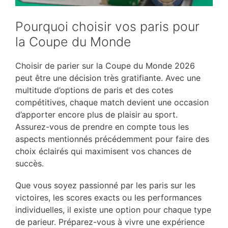
Pourquoi choisir vos paris pour
la Coupe du Monde
Choisir de parier sur la Coupe du Monde 2026
peut être une décision très gratifiante. Avec une
multitude d’options de paris et des cotes
compétitives, chaque match devient une occasion
d’apporter encore plus de plaisir au sport.
Assurez-vous de prendre en compte tous les
aspects mentionnés précédemment pour faire des
choix éclairés qui maximisent vos chances de
succès.
Que vous soyez passionné par les paris sur les
victoires, les scores exacts ou les performances
individuelles, il existe une option pour chaque type
de parieur. Préparez-vous à vivre une expérience