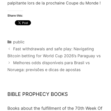
palpitante lors de la prochaine Coupe du Monde !
Share this:
Categories
public
Post
Fast withdrawals and safe play: Navigating
navigation
Bitcoin betting for World Cup 2026’s Paraguay vs
Melhores odds disponíveis para Brasil vs
Noruega: previsões e dicas de apostas
BIBLE PROPHECY BOOKS
Books about the fulfillment of the 70th Week Of