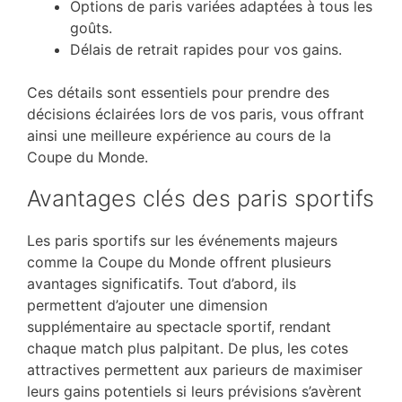
Options de paris variées adaptées à tous les
goûts.
Délais de retrait rapides pour vos gains.
Ces détails sont essentiels pour prendre des
décisions éclairées lors de vos paris, vous offrant
ainsi une meilleure expérience au cours de la
Coupe du Monde.
Avantages clés des paris sportifs
Les paris sportifs sur les événements majeurs
comme la Coupe du Monde offrent plusieurs
avantages significatifs. Tout d’abord, ils
permettent d’ajouter une dimension
supplémentaire au spectacle sportif, rendant
chaque match plus palpitant. De plus, les cotes
attractives permettent aux parieurs de maximiser
leurs gains potentiels si leurs prévisions s’avèrent