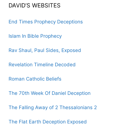
DAVID’S WEBSITES
End Times Prophecy Deceptions
Islam In Bible Prophecy
Rav Shaul, Paul Sides, Exposed
Revelation Timeline Decoded
Roman Catholic Beliefs
The 70th Week Of Daniel Deception
The Falling Away of 2 Thessalonians 2
The Flat Earth Deception Exposed