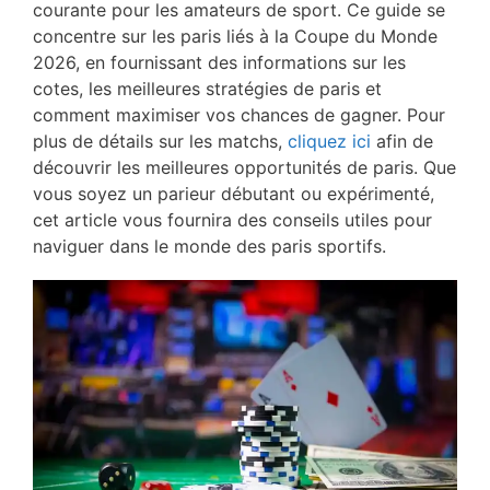
courante pour les amateurs de sport. Ce guide se
concentre sur les paris liés à la Coupe du Monde
2026, en fournissant des informations sur les
cotes, les meilleures stratégies de paris et
comment maximiser vos chances de gagner. Pour
plus de détails sur les matchs,
cliquez ici
afin de
découvrir les meilleures opportunités de paris. Que
vous soyez un parieur débutant ou expérimenté,
cet article vous fournira des conseils utiles pour
naviguer dans le monde des paris sportifs.