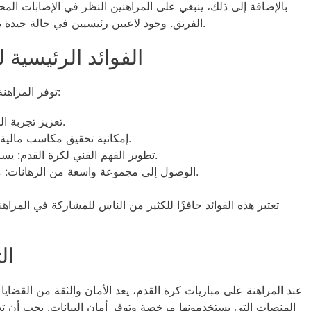
بالإضافة إلى ذلك، ينبغي على المراهنين النظر في الإصابات المحت
الفريق. وجود لاعبين رئيسيين في حالة جيدة يمكن أن يغير بشكل كبير من احتمالات الفوز.
الفوائد الرئيسية 
توفر المراهنة على مباريات كرة القدم فوائد متعددة، منها:
تعزيز تجربة المشاهدة: يجعل من المباراة أكثر إثارة.
إمكانية تحقيق مكاسب مالية: يمكن للمراهنين الفوز بثروات كبيرة.
تطوير الفهم الفني لكرة القدم: يساعد على فهم الديناميكيات بين الفرق.
الوصول إلى مجموعة واسعة من الرهانات: مثل الرهان على عدد الأهداف وغيرها.
تعتبر هذه الفوائد حافزًا للكثير من الناس للمشاركة في المراهن
ال
عند المراهنة على مباريات كرة القدم، يعد الأمان والثقة من القضايا
المنصات التي يستخدمونها مرخصة وتوفر أمان البيانات. يجب أن ت