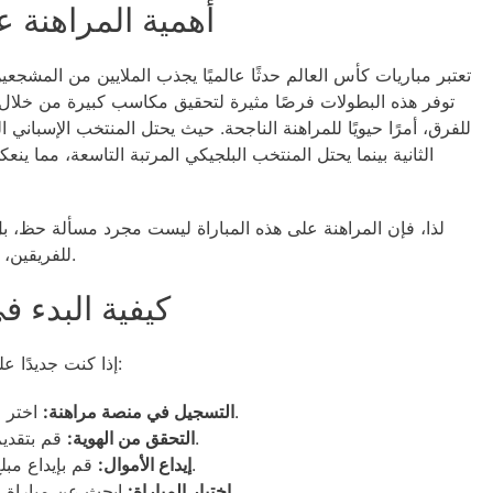
أهمية المراهنة 
تعتبر مباريات كأس العالم حدثًا عالميًا يجذب الملايين من المشجعي
توفر هذه البطولات فرصًا مثيرة لتحقيق مكاسب كبيرة من خلال فهم
الثانية بينما يحتل المنتخب البلجيكي المرتبة التاسعة، مما ي
لذا، فإن المراهنة على هذه المباراة ليست مجرد مسألة حظ، بل
للفريقين، واللعب الجماعي، وتوافر اللاعبين الأساسيين.
كيفية البدء ف
إذا كنت جديدًا على عالم المراهنة، إليك خطوات بسيطة للبدء:
اختر موقعًا موثوقًا به وابدأ عملية التسجيل.
التسجيل في منصة مراهنة:
قم بتقديم الوثائق المطلوبة للتحقق من هويتك.
التحقق من الهوية:
قم بإيداع مبلغ من المال باستخدام الطرق المتاحة.
إيداع الأموال:
ابحث عن مباراة إسبانيا ضد بلجيكا في 10 يوليو 2026.
اختيار المباراة: