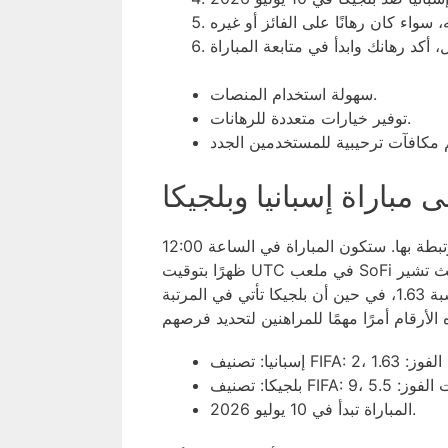
سهولة استخدام المنصات.
توفير خيارات متعددة للرهانات.
 مباراة إسبانيا وبلجيكا
بينما تقترب مباراة إسبانيا وبلجيكا، يتزايد الاهتمام بالمراهنات المرتبطة بها. ستكون المباراة في الساعة 12:00
ظهرًا بتوقيت UTC في ملعب SoFi في إنغلوود. تعتمد إحتمالات الفوز على أداء الفرق السابق، حيث تشير
الاحتمالات الحالية إلى أن إسبانيا هي المرشحة الأوفر حظًا للفوز بنسبة 1.63، في حين أن بلجيكا تأتي في المرتبة
المباراة تبدأ في 10 يوليو 2026.