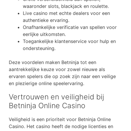
waaronder slots, blackjack en roulette.
Live casino met echte dealers voor een
authentieke ervaring.
Onafhankelijke verificatie van spellen voor
eerlijke uitkomsten.
Toegankelijke klantenservice voor hulp en
ondersteuning.
Deze voordelen maken Betninja tot een
aantrekkelijke keuze voor zowel nieuwe als
ervaren spelers die op zoek zijn naar een veilige
en plezierige online speelervaring.
Vertrouwen en veiligheid bij
Betninja Online Casino
Veiligheid is een prioriteit voor Betninja Online
Casino. Het casino heeft de nodige licenties en