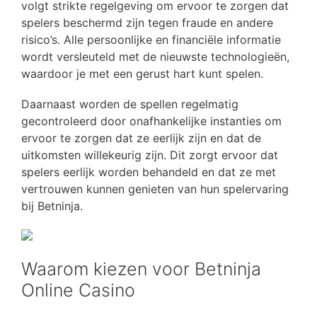
volgt strikte regelgeving om ervoor te zorgen dat
spelers beschermd zijn tegen fraude en andere
risico’s. Alle persoonlijke en financiële informatie
wordt versleuteld met de nieuwste technologieën,
waardoor je met een gerust hart kunt spelen.
Daarnaast worden de spellen regelmatig
gecontroleerd door onafhankelijke instanties om
ervoor te zorgen dat ze eerlijk zijn en dat de
uitkomsten willekeurig zijn. Dit zorgt ervoor dat
spelers eerlijk worden behandeld en dat ze met
vertrouwen kunnen genieten van hun spelervaring
bij Betninja.
Waarom kiezen voor Betninja
Online Casino