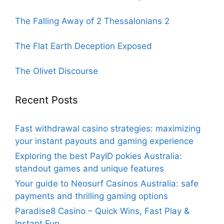
The Falling Away of 2 Thessalonians 2
The Flat Earth Deception Exposed
The Olivet Discourse
Recent Posts
Fast withdrawal casino strategies: maximizing
your instant payouts and gaming experience
Exploring the best PayID pokies Australia:
standout games and unique features
Your guide to Neosurf Casinos Australia: safe
payments and thrilling gaming options
Paradise8 Casino – Quick Wins, Fast Play &
Instant Fun