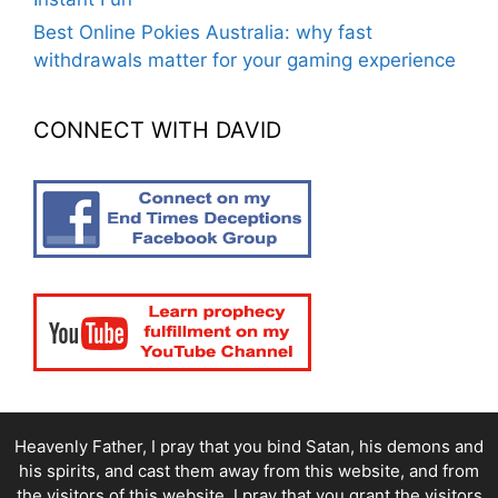
Best Online Pokies Australia: why fast
withdrawals matter for your gaming experience
CONNECT WITH DAVID
Heavenly Father, I pray that you bind Satan, his demons and
his spirits, and cast them away from this website, and from
the visitors of this website. I pray that you grant the visitors