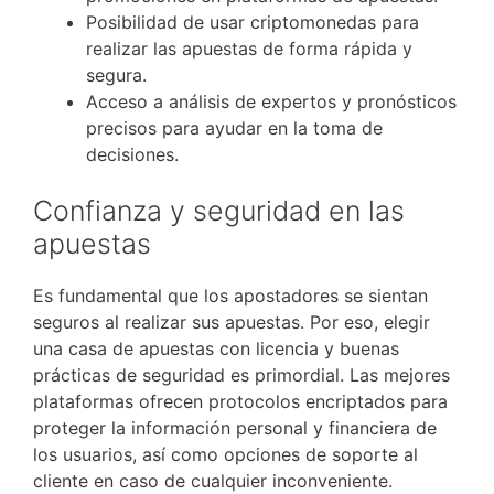
Posibilidad de usar criptomonedas para
realizar las apuestas de forma rápida y
segura.
Acceso a análisis de expertos y pronósticos
precisos para ayudar en la toma de
decisiones.
Confianza y seguridad en las
apuestas
Es fundamental que los apostadores se sientan
seguros al realizar sus apuestas. Por eso, elegir
una casa de apuestas con licencia y buenas
prácticas de seguridad es primordial. Las mejores
plataformas ofrecen protocolos encriptados para
proteger la información personal y financiera de
los usuarios, así como opciones de soporte al
cliente en caso de cualquier inconveniente.