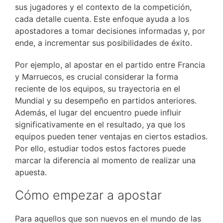
sus jugadores y el contexto de la competición,
cada detalle cuenta. Este enfoque ayuda a los
apostadores a tomar decisiones informadas y, por
ende, a incrementar sus posibilidades de éxito.
Por ejemplo, al apostar en el partido entre Francia
y Marruecos, es crucial considerar la forma
reciente de los equipos, su trayectoria en el
Mundial y su desempeño en partidos anteriores.
Además, el lugar del encuentro puede influir
significativamente en el resultado, ya que los
equipos pueden tener ventajas en ciertos estadios.
Por ello, estudiar todos estos factores puede
marcar la diferencia al momento de realizar una
apuesta.
Cómo empezar a apostar
Para aquellos que son nuevos en el mundo de las