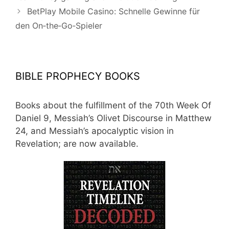
BetPlay Mobile Casino: Schnelle Gewinne für
den On‑the‑Go‑Spieler
BIBLE PROPHECY BOOKS
Books about the fulfillment of the 70th Week Of
Daniel 9, Messiah’s Olivet Discourse in Matthew
24, and Messiah’s apocalyptic vision in
Revelation; are now available.