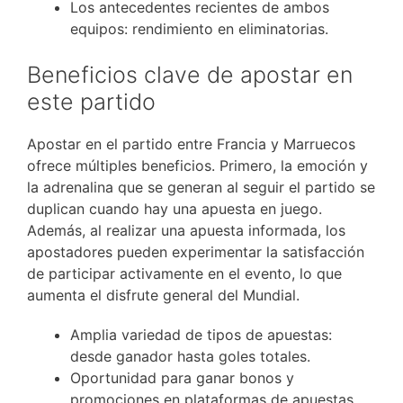
Los antecedentes recientes de ambos
equipos: rendimiento en eliminatorias.
Beneficios clave de apostar en
este partido
Apostar en el partido entre Francia y Marruecos
ofrece múltiples beneficios. Primero, la emoción y
la adrenalina que se generan al seguir el partido se
duplican cuando hay una apuesta en juego.
Además, al realizar una apuesta informada, los
apostadores pueden experimentar la satisfacción
de participar activamente en el evento, lo que
aumenta el disfrute general del Mundial.
Amplia variedad de tipos de apuestas:
desde ganador hasta goles totales.
Oportunidad para ganar bonos y
promociones en plataformas de apuestas.