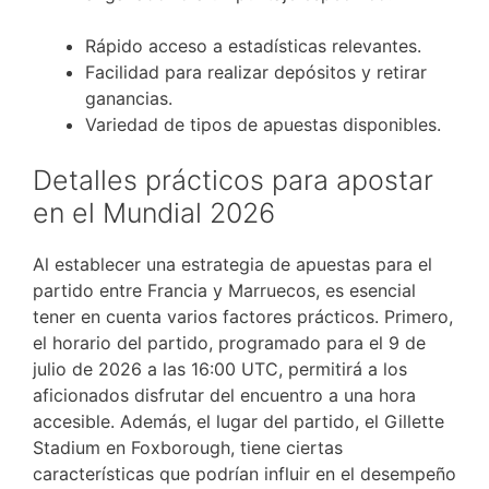
Rápido acceso a estadísticas relevantes.
Facilidad para realizar depósitos y retirar
ganancias.
Variedad de tipos de apuestas disponibles.
Detalles prácticos para apostar
en el Mundial 2026
Al establecer una estrategia de apuestas para el
partido entre Francia y Marruecos, es esencial
tener en cuenta varios factores prácticos. Primero,
el horario del partido, programado para el 9 de
julio de 2026 a las 16:00 UTC, permitirá a los
aficionados disfrutar del encuentro a una hora
accesible. Además, el lugar del partido, el Gillette
Stadium en Foxborough, tiene ciertas
características que podrían influir en el desempeño