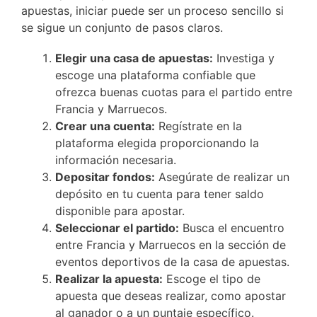
apuestas, iniciar puede ser un proceso sencillo si
se sigue un conjunto de pasos claros.
Elegir una casa de apuestas:
Investiga y
escoge una plataforma confiable que
ofrezca buenas cuotas para el partido entre
Francia y Marruecos.
Crear una cuenta:
Regístrate en la
plataforma elegida proporcionando la
información necesaria.
Depositar fondos:
Asegúrate de realizar un
depósito en tu cuenta para tener saldo
disponible para apostar.
Seleccionar el partido:
Busca el encuentro
entre Francia y Marruecos en la sección de
eventos deportivos de la casa de apuestas.
Realizar la apuesta:
Escoge el tipo de
apuesta que deseas realizar, como apostar
al ganador o a un puntaje específico.