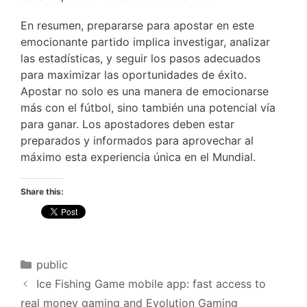
En resumen, prepararse para apostar en este
emocionante partido implica investigar, analizar
las estadísticas, y seguir los pasos adecuados
para maximizar las oportunidades de éxito.
Apostar no solo es una manera de emocionarse
más con el fútbol, sino también una potencial vía
para ganar. Los apostadores deben estar
preparados y informados para aprovechar al
máximo esta experiencia única en el Mundial.
Share this:
Categories
public
Post
Ice Fishing Game mobile app: fast access to
navigation
real money gaming and Evolution Gaming