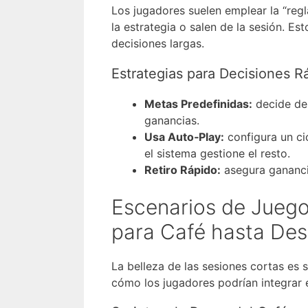
Los jugadores suelen emplear la “regl
la estrategia o salen de la sesión. Es
decisiones largas.
Estrategias para Decisiones R
Metas Predefinidas:
decide de 
ganancias.
Usa Auto‑Play:
configura un ci
el sistema gestione el resto.
Retiro Rápido:
asegura ganancia
Escenarios de Juego
para Café hasta De
La belleza de las sesiones cortas es 
cómo los jugadores podrían integrar e