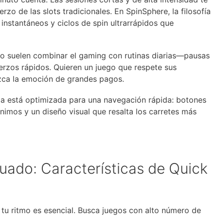
rzo de las slots tradicionales. En SpinSphere, la filosofía
instantáneos y ciclos de spin ultrarrápidos que
ilo suelen combinar el gaming con rutinas diarias—pausas
erzos rápidos. Quieren un juego que respete sus
ezca la emoción de grandes pagos.
rma está optimizada para una navegación rápida: botones
nimos y un diseño visual que resalta los carretes más
uado: Características de Quick
 tu ritmo es esencial. Busca juegos con alto número de