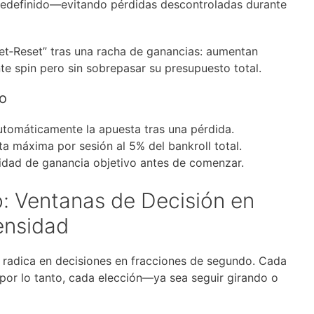
predefinido—evitando pérdidas descontroladas durante
et‑Reset” tras una racha de ganancias: aumentan
nte spin pero sin sobrepasar su presupuesto total.
go
tomáticamente la apuesta tras una pérdida.
ta máxima por sesión al 5% del bankroll total.
idad de ganancia objetivo antes de comenzar.
o: Ventanas de Decisión en
ensidad
 radica en decisiones en fracciones de segundo. Cada
or lo tanto, cada elección—ya sea seguir girando o