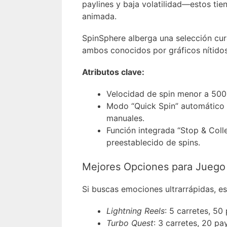
paylines y baja volatilidad—estos ti
animada.
SpinSphere alberga una selección cur
ambos conocidos por gráficos nítidos
Atributos clave:
Velocidad de spin menor a 500
Modo “Quick Spin” automático qu
manuales.
Función integrada “Stop & Coll
preestablecido de spins.
Mejores Opciones para Juego
Si buscas emociones ultrarrápidas, est
Lightning Reels
: 5 carretes, 50
Turbo Quest
: 3 carretes, 20 pa