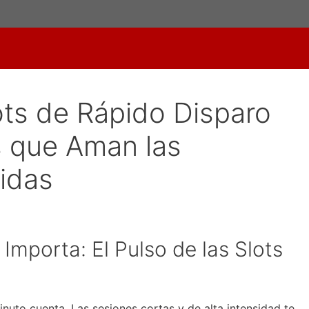
ots de Rápido Disparo
 que Aman las
idas
 Importa: El Pulso de las Slots
uto cuenta. Las sesiones cortas y de alta intensidad te