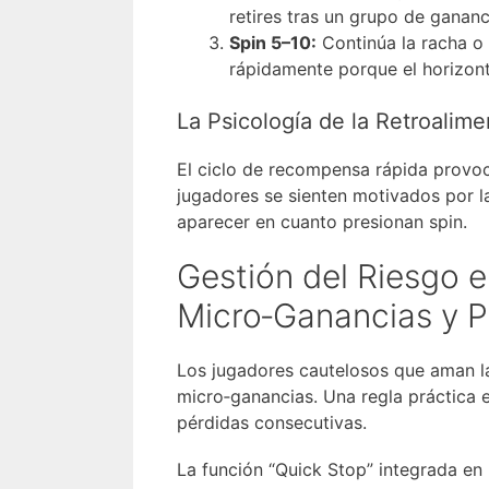
retires tras un grupo de gananc
Spin 5–10:
Continúa la racha o
rápidamente porque el horizont
La Psicología de la Retroalim
El ciclo de recompensa rápida provoc
jugadores se sienten motivados por la
aparecer en cuanto presionan spin.
Gestión del Riesgo e
Micro‑Ganancias y P
Los jugadores cautelosos que aman la
micro‑ganancias. Una regla práctica 
pérdidas consecutivas.
La función “Quick Stop” integrada en