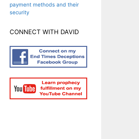
payment methods and their
security
CONNECT WITH DAVID