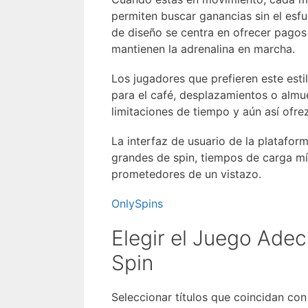
permiten buscar ganancias sin el esfue
de diseño se centra en ofrecer pagos 
mantienen la adrenalina en marcha.
Los jugadores que prefieren este est
para el café, desplazamientos o almu
limitaciones de tiempo y aún así ofr
La interfaz de usuario de la platafo
grandes de spin, tiempos de carga mí
prometedores de un vistazo.
OnlySpins
Elegir el Juego Adec
Spin
Seleccionar títulos que coincidan con