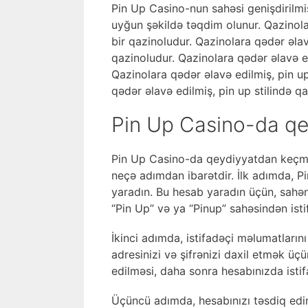
Pin Up Casino-nun sahəsi genişdirilm
uyğun şəkildə təqdim olunur. Qazinolar
bir qazinoludur. Qazinolara qədər əlavə
qazinoludur. Qazinolara qədər əlavə edi
Qazinolara qədər əlavə edilmiş, pin up 
qədər əlavə edilmiş, pin up stilində qa
Pin Up Casino-da q
Pin Up Casino-da qeydiyyatdan keçmək
neçə adımdan ibarətdir. İlk adımda, P
yaradın. Bu hesab yaradın üçün, sah
“Pin Up” və ya “Pinup” sahəsindən ist
İkinci adımda, istifadəçi məlumatların
adresinizi və şifrənizi daxil etmək üçü
edilməsi, daha sonra hesabınızda ist
Üçüncü adımda, hesabınızı təsdiq ed