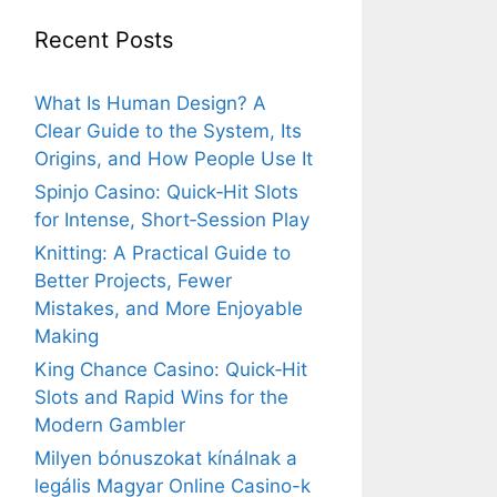
Recent Posts
What Is Human Design? A
Clear Guide to the System, Its
Origins, and How People Use It
Spinjo Casino: Quick‑Hit Slots
for Intense, Short‑Session Play
Knitting: A Practical Guide to
Better Projects, Fewer
Mistakes, and More Enjoyable
Making
King Chance Casino: Quick‑Hit
Slots and Rapid Wins for the
Modern Gambler
Milyen bónuszokat kínálnak a
legális Magyar Online Casino-k