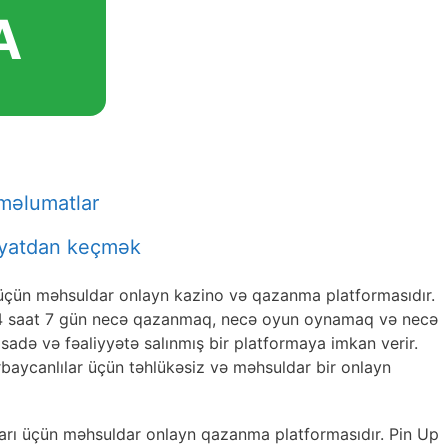
A
məlumatlar
yyatdan keçmək
 üçün məhsuldar onlayn kazino və qazanma platformasıdır.
r 24 saat 7 gün necə qazanmaq, necə oyun oynamaq və necə
adə və fəaliyyətə salınmış bir platformaya imkan verir.
rbaycanlılar üçün təhlükəsiz və məhsuldar bir onlayn
ları üçün məhsuldar onlayn qazanma platformasıdır. Pin Up