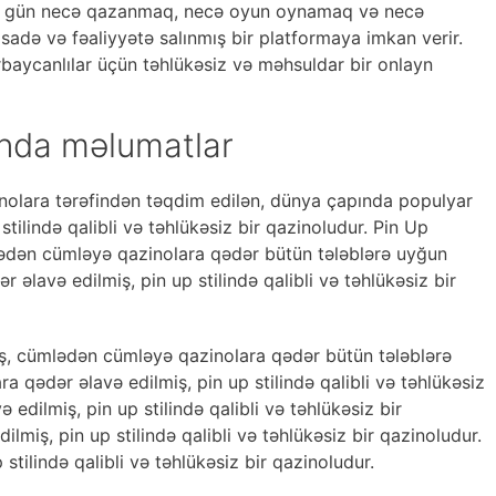
at 7 gün necə qazanmaq, necə oyun oynamaq və necə
adə və fəaliyyətə salınmış bir platformaya imkan verir.
rbaycanlılar üçün təhlükəsiz və məhsuldar bir onlayn
ında məlumatlar
nolara tərəfindən təqdim edilən, dünya çapında populyar
tilində qalibli və təhlükəsiz bir qazinoludur. Pin Up
lədən cümləyə qazinolara qədər bütün tələblərə uyğun
 əlavə edilmiş, pin up stilində qalibli və təhlükəsiz bir
iş, cümlədən cümləyə qazinolara qədər bütün tələblərə
a qədər əlavə edilmiş, pin up stilində qalibli və təhlükəsiz
 edilmiş, pin up stilində qalibli və təhlükəsiz bir
lmiş, pin up stilində qalibli və təhlükəsiz bir qazinoludur.
stilində qalibli və təhlükəsiz bir qazinoludur.