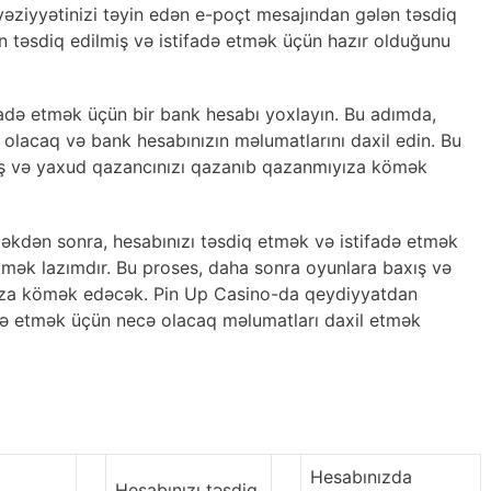
əziyyətinizi təyin edən e-poçt mesajından gələn təsdiq
ın təsdiq edilmiş və istifadə etmək üçün hazır olduğunu
fadə etmək üçün bir bank hesabı yoxlayın. Bu adımda,
olacaq və bank hesabınızın məlumatlarını daxil edin. Bu
ış və yaxud qazancınızı qazanıb qazanmıyıza kömək
kdən sonra, hesabınızı təsdiq etmək və istifadə etmək
tmək lazımdır. Bu proses, daha sonra oyunlara baxış və
ıza kömək edəcək. Pin Up Casino-da qeydiyyatdan
də etmək üçün necə olacaq məlumatları daxil etmək
Hesabınızda
Hesabınızı təsdiq