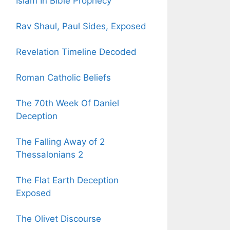
Islam In Bible Prophecy
Rav Shaul, Paul Sides, Exposed
Revelation Timeline Decoded
Roman Catholic Beliefs
The 70th Week Of Daniel
Deception
The Falling Away of 2
Thessalonians 2
The Flat Earth Deception
Exposed
The Olivet Discourse