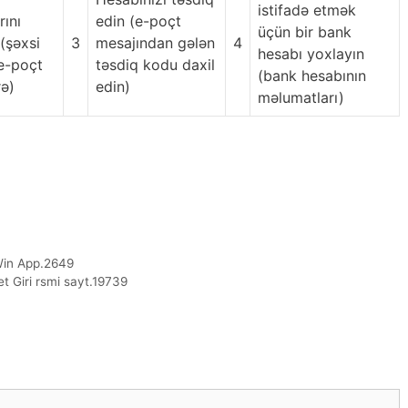
istifadə etmək
ını
edin (e-poçt
üçün bir bank
 (şəxsi
3
mesajından gələn
4
hesabı yoxlayın
e-poçt
təsdiq kodu daxil
(bank hesabının
rə)
edin)
məlumatları)
1Win App.2649
 Giri rsmi sayt.19739