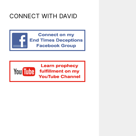
CONNECT WITH DAVID