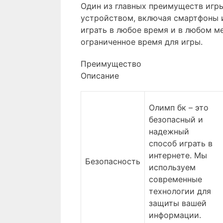
Один из главных преимуществ игры
устройством, включая смартфоны и
играть в любое время и в любом ме
ограниченное время для игры.
Преимущество
Описание
Олимп бк – это
безопасный и
надежный
способ играть в
интернете. Мы
Безопасность
используем
современные
технологии для
защиты вашей
информации.