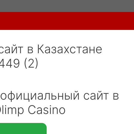
айт в Казахстане
449 (2)
 официальный сайт в
limp Casino