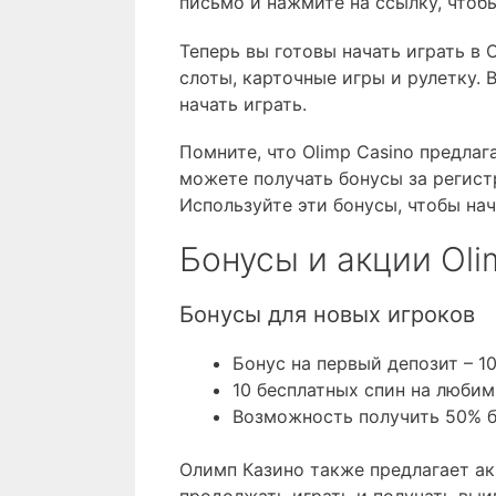
письмо и нажмите на ссылку, чтобы
Теперь вы готовы начать играть в 
слоты, карточные игры и рулетку. 
начать играть.
Помните, что Olimp Casino предлаг
можете получать бонусы за регистр
Используйте эти бонусы, чтобы на
Бонусы и акции Oli
Бонусы для новых игроков
Бонус на первый депозит – 1
10 бесплатных спин на люби
Возможность получить 50% б
Олимп Казино также предлагает ак
продолжать играть и получать выи