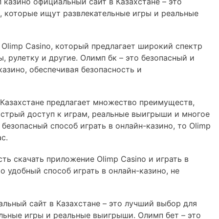
 казино официальный сайт в Казахстане – это
, которые ищут развлекательные игры и реальные
 Olimp Casino, который предлагает широкий спектр
ы, рулетку и другие. Олимп бк – это безопасный и
казино, обеспечивая безопасность и
 Казахстане предлагает множество преимуществ,
стрый доступ к играм, реальные выигрыши и многое
безопасный способ играть в онлайн-казино, то Olimp
с.
ть скачать приложение Olimp Casino и играть в
о удобный способ играть в онлайн-казино, не
льный сайт в Казахстане – это лучший выбор для
льные игры и реальные выигрыши. Олимп бет – это