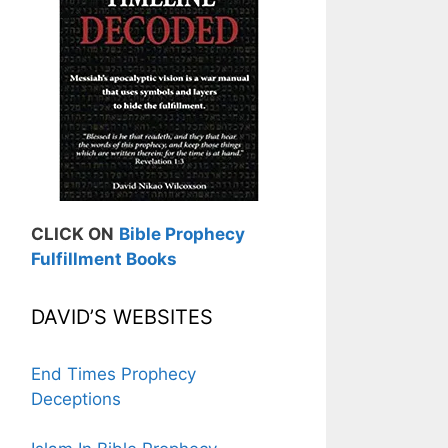
CLICK ON
Bible Prophecy
Fulfillment Books
DAVID’S WEBSITES
End Times Prophecy
Deceptions