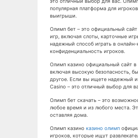
это отличный выбор для вас. Олимп
популярная платформа для игроков
выигрыши.
Олимп бет – это официальный сайт
игр, включая слоты, карточные игр
надежный способ играть в онлайн-
конфиденциальность игроков.
Олимп казино официальный сайт в
включая высокую безопасность, бы
другое. Если вы ищете надежный и 
Casino – это отличный выбор для ва
Олимп бет скачать – это возможнос
любое время и из любого места. Эт
оставляя дома.
Олимп казино
казино олимп
официа
игроков, которые ищут развлекате