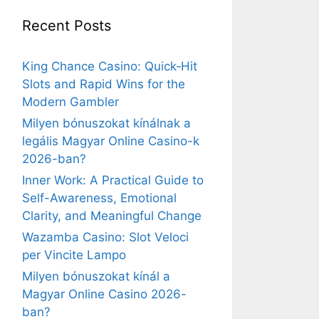
Recent Posts
King Chance Casino: Quick‑Hit
Slots and Rapid Wins for the
Modern Gambler
Milyen bónuszokat kínálnak a
legális Magyar Online Casino-k
2026-ban?
Inner Work: A Practical Guide to
Self-Awareness, Emotional
Clarity, and Meaningful Change
Wazamba Casino: Slot Veloci
per Vincite Lampo
Milyen bónuszokat kínál a
Magyar Online Casino 2026-
ban?