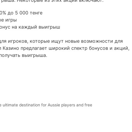
0% до 5 000 тенге
ые игры
бонус на каждый выигрыш
для игроков, которые ищут новые возможности для
 Казино предлагает широкий спектр бонусов и акций,
 получать выигрыша.
 ultimate destination for Aussie players and free