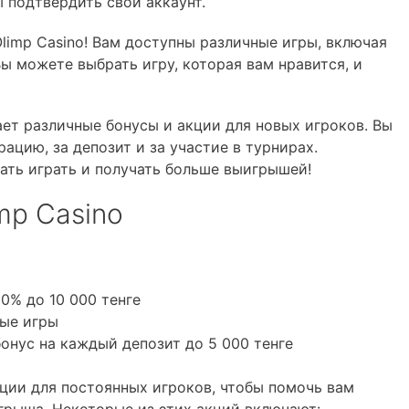
 подтвердить свой аккаунт.
Olimp Casino! Вам доступны различные игры, включая
Вы можете выбрать игру, которая вам нравится, и
ает различные бонусы и акции для новых игроков. Вы
ацию, за депозит и за участие в турнирах.
чать играть и получать больше выигрышей!
mp Casino
00% до 10 000 тенге
мые игры
онус на каждый депозит до 5 000 тенге
ции для постоянных игроков, чтобы помочь вам
грыша. Некоторые из этих акций включают: