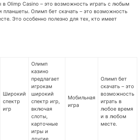
 в Olimp Casino – это возможность играть с любым
 планшеты. Олимп бет скачать – это возможность
сте. Это особенно полезно для тех, кто имеет
Олимп
казино
предлагает
Олимп бет
игрокам
скачать – это
Широкий
широкий
возможность
Мобильная
спектр
спектр игр,
играть в
игра
игр
включая
любое время
слоты,
и в любом
карточные
месте.
игры и
другие.