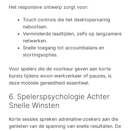
Het responsive ontwerp zorgt voor:
Touch controls die het desktopervaring
nabootsen.
Verminderde laadtijden, zelfs op langzamere
netwerken.
Snelle toegang tot accountbalans en
stortingsopties.
Voor spelers die de voorkeur geven aan korte
bursts tijdens woon-werkverkeer of pauzes, is
deze mobiele gereedheid essentieel.
6. Spelerspsychologie Achter
Snelle Winsten
Korte sessies spreken adrenaline‑zoekers aan die
genieten van de spanning van snelle resultaten. De