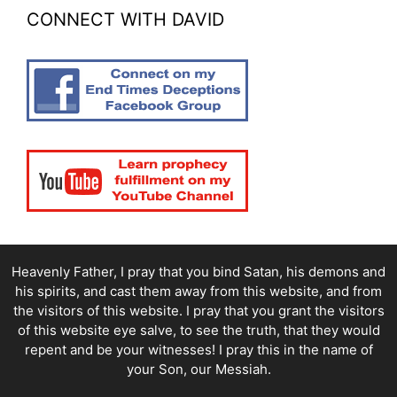
CONNECT WITH DAVID
Heavenly Father, I pray that you bind Satan, his demons and
his spirits, and cast them away from this website, and from
the visitors of this website. I pray that you grant the visitors
of this website eye salve, to see the truth, that they would
repent and be your witnesses! I pray this in the name of
your Son, our Messiah.