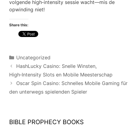
volgende high‑intensity sessie wacht—mis de
opwinding niet!
Share this:
Categories
Uncategorized
Post
HashLucky Casino: Snelle Winsten,
navigation
High‑Intensity Slots en Mobile Meesterschap
Oscar Spin Casino: Schnelles Mobile Gaming für
den unterwegs spielenden Spieler
BIBLE PROPHECY BOOKS