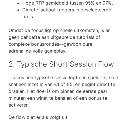
Hoge RTP gemiddeld tussen 95% en 97%.
Directe jackpot triggers in geselecteerde
titels.
Omdat de focus ligt op snelle uitkomsten, is er
geen behoefte aan uitgebreide tutorials of
complexe bonusrondes—gewoon pure,
adrenaline‑volle gameplay.
2. Typische Short Session Flow
Tijdens een typische sessie logt een speler in, stelt
snel een inzet in van €1 of €5, en begint direct te
draaien. Het doel is om binnen de eerste paar
minuten een winst te behalen of een bonus te
activeren.
De flow ziet er als volgt uit: