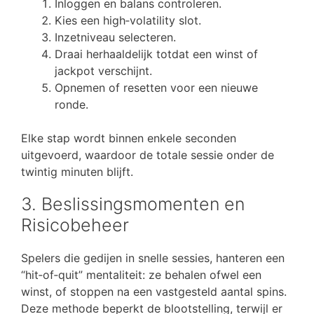
Inloggen en balans controleren.
Kies een high‑volatility slot.
Inzetniveau selecteren.
Draai herhaaldelijk totdat een winst of
jackpot verschijnt.
Opnemen of resetten voor een nieuwe
ronde.
Elke stap wordt binnen enkele seconden
uitgevoerd, waardoor de totale sessie onder de
twintig minuten blijft.
3. Beslissingsmomenten en
Risicobeheer
Spelers die gedijen in snelle sessies, hanteren een
“hit‑of‑quit” mentaliteit: ze behalen ofwel een
winst, of stoppen na een vastgesteld aantal spins.
Deze methode beperkt de blootstelling, terwijl er