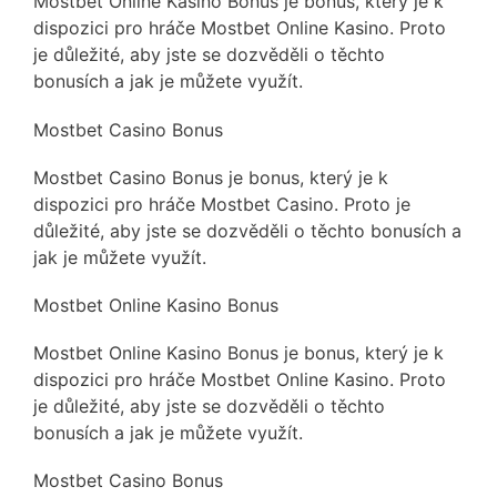
Mostbet Online Kasino Bonus je bonus, který je k
dispozici pro hráče Mostbet Online Kasino. Proto
je důležité, aby jste se dozvěděli o těchto
bonusích a jak je můžete využít.
Mostbet Casino Bonus
Mostbet Casino Bonus je bonus, který je k
dispozici pro hráče Mostbet Casino. Proto je
důležité, aby jste se dozvěděli o těchto bonusích a
jak je můžete využít.
Mostbet Online Kasino Bonus
Mostbet Online Kasino Bonus je bonus, který je k
dispozici pro hráče Mostbet Online Kasino. Proto
je důležité, aby jste se dozvěděli o těchto
bonusích a jak je můžete využít.
Mostbet Casino Bonus