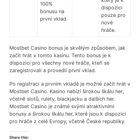
který je k
100%
dispozici
bonusu na
pouze pro
první vklad.
nové
hráče.
Mostbet Casino bonus je skvělým způsobem, jak
začít hrát v tomto kasinu. Tento bonus je k
dispozici pro všechny nové hráče, kteří se
zaregistrovali a provedli první vklad.
Po registraci a prvním vkladě je možné začít hrát v
Mostbet Casino. Kasino nabízí širokou škálu her,
včetně slotů, rulety, blackjacku a dalších her.
Mostbet Casino je známé svými atraktivními
bonusy a širokou škálu her, které jsou k dispozici
pro hráče z celé Evropy, včetně České republiky.
Share this: