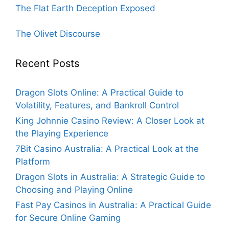
The Flat Earth Deception Exposed
The Olivet Discourse
Recent Posts
Dragon Slots Online: A Practical Guide to
Volatility, Features, and Bankroll Control
King Johnnie Casino Review: A Closer Look at
the Playing Experience
7Bit Casino Australia: A Practical Look at the
Platform
Dragon Slots in Australia: A Strategic Guide to
Choosing and Playing Online
Fast Pay Casinos in Australia: A Practical Guide
for Secure Online Gaming