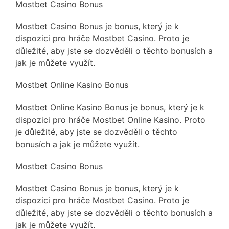
Mostbet Casino Bonus
Mostbet Casino Bonus je bonus, který je k
dispozici pro hráče Mostbet Casino. Proto je
důležité, aby jste se dozvěděli o těchto bonusích a
jak je můžete využít.
Mostbet Online Kasino Bonus
Mostbet Online Kasino Bonus je bonus, který je k
dispozici pro hráče Mostbet Online Kasino. Proto
je důležité, aby jste se dozvěděli o těchto
bonusích a jak je můžete využít.
Mostbet Casino Bonus
Mostbet Casino Bonus je bonus, který je k
dispozici pro hráče Mostbet Casino. Proto je
důležité, aby jste se dozvěděli o těchto bonusích a
jak je můžete využít.