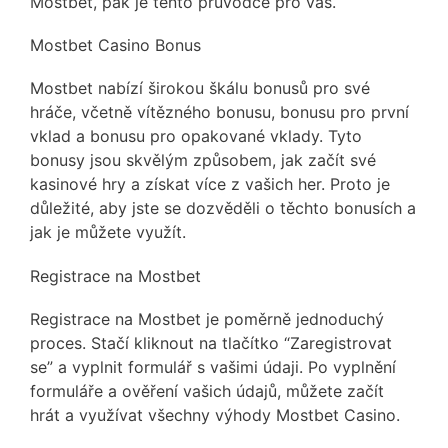
Mostbet, pak je tento průvodce pro vás.
Mostbet Casino Bonus
Mostbet nabízí širokou škálu bonusů pro své
hráče, včetně vítězného bonusu, bonusu pro první
vklad a bonusu pro opakované vklady. Tyto
bonusy jsou skvělým způsobem, jak začít své
kasinové hry a získat více z vašich her. Proto je
důležité, aby jste se dozvěděli o těchto bonusích a
jak je můžete využít.
Registrace na Mostbet
Registrace na Mostbet je poměrně jednoduchý
proces. Stačí kliknout na tlačítko “Zaregistrovat
se” a vyplnit formulář s vašimi údaji. Po vyplnění
formuláře a ověření vašich údajů, můžete začít
hrát a využívat všechny výhody Mostbet Casino.