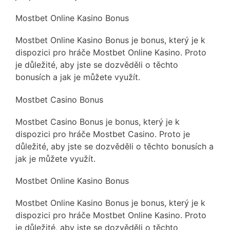
Mostbet Online Kasino Bonus
Mostbet Online Kasino Bonus je bonus, který je k
dispozici pro hráče Mostbet Online Kasino. Proto
je důležité, aby jste se dozvěděli o těchto
bonusích a jak je můžete využít.
Mostbet Casino Bonus
Mostbet Casino Bonus je bonus, který je k
dispozici pro hráče Mostbet Casino. Proto je
důležité, aby jste se dozvěděli o těchto bonusích a
jak je můžete využít.
Mostbet Online Kasino Bonus
Mostbet Online Kasino Bonus je bonus, který je k
dispozici pro hráče Mostbet Online Kasino. Proto
je důležité, aby jste se dozvěděli o těchto